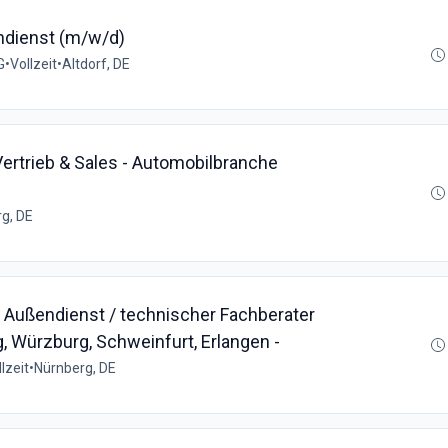
ndienst (m/w/d)
G
•
Vollzeit
•
Altdorf, DE
Vertrieb & Sales - Automobilbranche
g, DE
 Außendienst / technischer Fachberater
 Würzburg, Schweinfurt, Erlangen -
lzeit
•
Nürnberg, DE