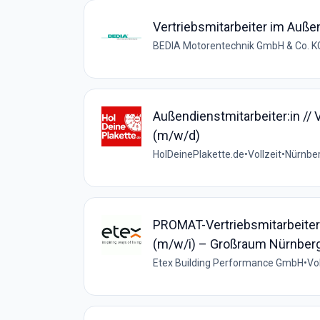
Vertriebsmitarbeiter im Auße
BEDIA Motorentechnik GmbH & Co. K
Außendienstmitarbeiter:in // 
(m/w/d)
HolDeinePlakette.de
•
Vollzeit
•
Nürnber
PROMAT-Vertriebsmitarbeiter
(m/w/i) – Großraum Nürnberg,
Etex Building Performance GmbH
•
Vol