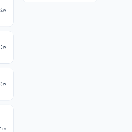
2w
3w
3w
1m