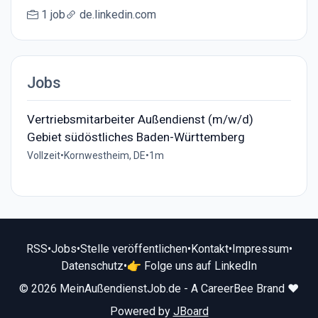
1 job
de.linkedin.com
Jobs
Vertriebsmitarbeiter Außendienst (m/w/d)
Gebiet südöstliches Baden-Württemberg
Vollzeit
•
Kornwestheim, DE
•
1m
RSS
•
Jobs
•
Stelle veröffentlichen
•
Kontakt
•
Impressum
•
Datenschutz
•
👉 Folge uns auf LinkedIn
© 2026 MeinAußendienstJob.de - A CareerBee Brand ❤️
Powered by
JBoard