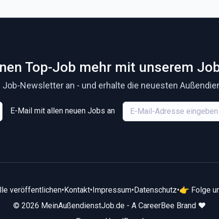
inen Top-Job mehr mit unserem Job
 Job-Newsletter an - und erhalte die neuesten Außendiens
E-Mail mit allen neuen Jobs an
lle veröffentlichen
•
Kontakt
•
Impressum
•
Datenschutz
•
👉 Folge un
© 2026 MeinAußendienstJob.de - A CareerBee Brand ❤️