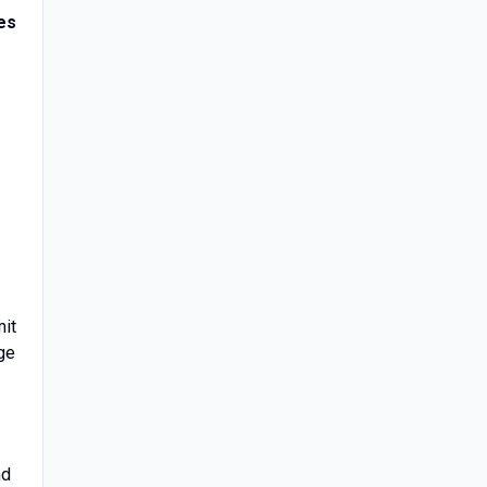
es
it
ge
nd