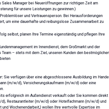
s Sales Manager bei Neueröffnungen zur richtigen Zeit am
isterung für unsere Leistungen zu gewinnen.)
s Problemlöser und Vertrauensperson. Bei Herausforderungen
iert, um eine dauerhafte und reibungslose Zusammenarbeit zu
rfolg selbst, planen Ihre Termine eigenständig und pflegen Ihre
undenmanagement im Innendienst, dem Großmarkt und der
es Team – stets mit dem Ziel, unseren Kunden den bestmögliche
bieten
r:
Sie verfügen über eine abgeschlossene Ausbildung im Hande
fmann (m/w/d), Versicherungskaufmann (m/w/d) oder eine
on.
eits erfolgreich im Außendienst verkauft oder Sie kommen direkt
w/d), Restaurantleiter (m/w/d) oder Hotelfachmann (m/w/d) und
t und Wochenendarbeit,) wollen Ihre wertvolle Expertise im