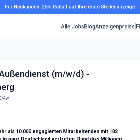
Für Neukunden: 25% Rabatt auf Ihre erste Stellenanzeige
Alle Jobs
Blog
Anzeigenpreise
F
 Außendienst (m/w/d) -
berg
•
E
4w
r als 10.000 engagierten Mitarbeitenden mit 102
in ganz Deutschland vertreten. Rund drei Millionen