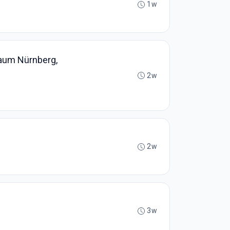
1w
raum Nürnberg,
2w
2w
3w