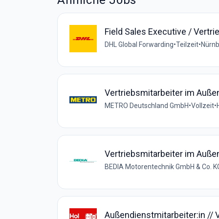
Ähnliche Jobs
Field Sales Executive / Vert
DHL Global Forwarding
•
Teilzeit
•
Nürnb
Vertriebsmitarbeiter im Auße
METRO Deutschland GmbH
•
Vollzeit
•
Vertriebsmitarbeiter im Auße
BEDIA Motorentechnik GmbH & Co. K
Außendienstmitarbeiter:in //