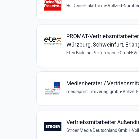
HolDeinePlakette.de
•
Vollzeit
•
Nürnber
PROMAT-Vertriebsmitarbeiter
Würzburg, Schweinfurt, Erlan
Etex Building Performance GmbH
•
Vol
Medienberater / Vertriebsmit
mediaprint infoverlag gmbh
•
Vollzeit
•
Vertriebsmitarbeiter Außend
Ströer Media Deutschland GmbH
•
Vol