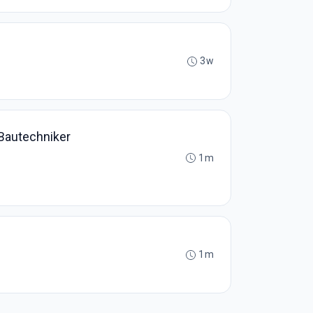
3w
 Bautechniker
1m
1m