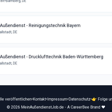
zeit
•
Bamberg, DE
 Außendienst - Reinigungstechnik Bayern
allstadt, DE
) Außendienst - Drucklufttechnik Baden-Württemberg
allstadt, DE
lle veröffentlichen
•
Kontakt
•
Impressum
•
Datenschutz
•
👉 Folge un
© 2026 MeinAußendienstJob.de - A CareerBee Brand ❤️