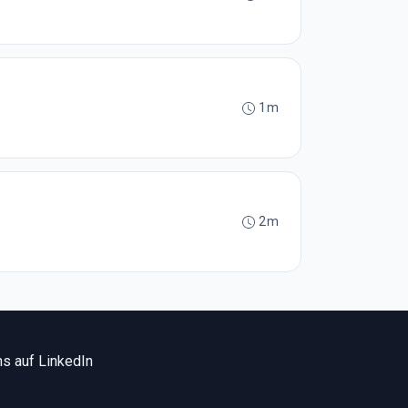
1m
2m
s auf LinkedIn