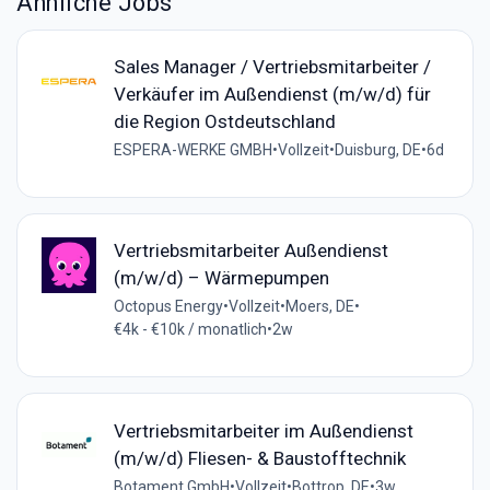
Ähnliche Jobs
Sales Manager / Vertriebsmitarbeiter /
Verkäufer im Außendienst (m/w/d) für
die Region Ostdeutschland
ESPERA-WERKE GMBH
•
Vollzeit
•
Duisburg, DE
•
6d
Vertriebsmitarbeiter Außendienst
(m/w/d) – Wärmepumpen
Octopus Energy
•
Vollzeit
•
Moers, DE
•
€4k - €10k / monatlich
•
2w
Vertriebsmitarbeiter im Außendienst
(m/w/d) Fliesen- & Baustofftechnik
Botament GmbH
•
Vollzeit
•
Bottrop, DE
•
3w