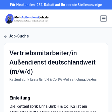
Für Neukunden: 25% Rabatt auf Ihre erste Stellenanzeige
Job-Suche
Vertriebsmitarbeiter/in
Außendienst deutschlandweit
(m/w/d)
•
•
•
Kettenfabrik Unna GmbH & Co. KG
Vollzeit
Unna, DE
6m
Einleitung
Die Kettenfabrik Unna GmbH & Co. KG ist ein