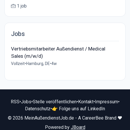
1 job
Jobs
Vertriebsmitarbeiter Außendienst / Medical
Sales (m/w/d)
Vollzeit
•
Hamburg, DE
•
4w
RSS
•
Jobs
•
Stelle veröffentlichen
•
Kontakt
•
Impressum
•
Datenschutz
•
👉 Folge uns auf LinkedIn
© 2026 MeinAußendienstJob.de - A CareerBee Brand ❤️
Powered by
JBoard