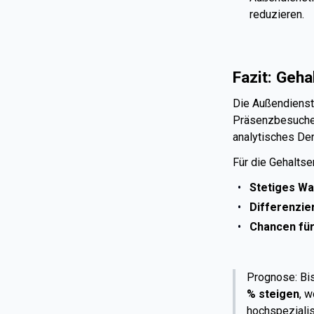
reduzieren.
Fazit: Geh
Die Außendienst
Präsenzbesuche a
analytisches De
Für die Gehaltse
Stetiges W
Differenzie
Chancen für
Prognose: Bis
% steigen
, 
hochspezialis