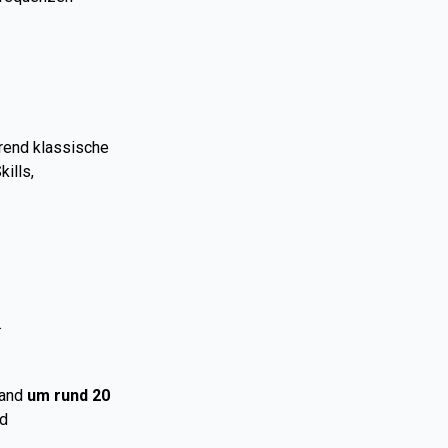
rend klassische
ills,
.
land
um rund 20
nd