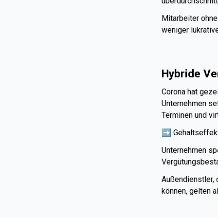
überdurchschnitt
Mitarbeiter ohne
weniger lukrativ
Hybride Ve
Corona hat gezei
Unternehmen se
Terminen und vir
➡️ Gehaltseffekt
Unternehmen spa
Vergütungsbestan
Außendienstler, 
können, gelten a