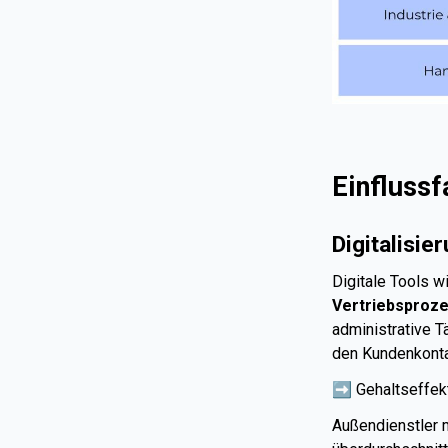
Einflussf
Digitalisie
Digitale Tools w
Vertriebsproz
administrative T
den Kundenkonta
➡️ Gehaltseffekt
Außendienstler 