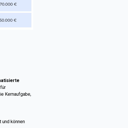
atisierte
für
die Kernaufgabe,
t und können