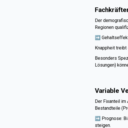
Fachkräft
Der demografisch
Regionen qualifi
➡️ Gehaltseffekt
Knappheit treibt
Besonders Spezia
Lösungen) könne
Variable V
Der Fixanteil im
Bestandteile (P
➡️ Prognose: Bi
steigen.