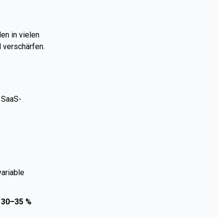
en in vielen
d verschärfen.
, SaaS-
variable
f 30–35 %