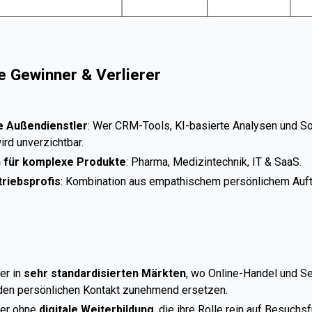
e Gewinner & Verlierer
ne Außendienstler
: Wer CRM-Tools, KI-basierte Analysen und Soc
ird unverzichtbar.
n für komplexe Produkte
: Pharma, Medizintechnik, IT & SaaS.
triebsprofis
: Kombination aus empathischem persönlichem Auftri
er in
sehr standardisierten Märkten
, wo Online-Handel und Se
den persönlichen Kontakt zunehmend ersetzen.
ler ohne
digitale Weiterbildung
, die ihre Rolle rein auf Besuch