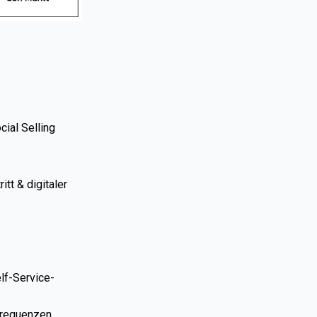
ial Selling
tt & digitaler
lf-Service-
sfrequenzen